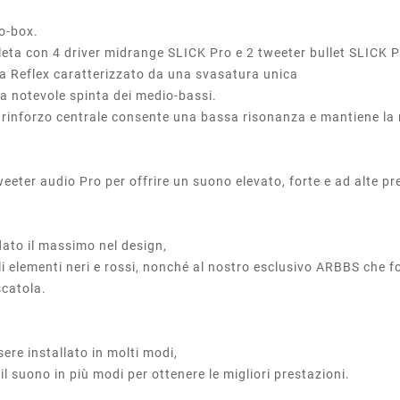
ro-box.
eta con 4 driver midrange SLICK Pro e 2 tweeter bullet SLICK 
ta Reflex caratterizzato da una svasatura unica
na notevole spinta dei medio-bassi.
 rinforzo centrale consente una bassa risonanza e mantiene la r
eter audio Pro per offrire un suono elevato, forte e ad alte pr
dato il massimo nel design,
gli elementi neri e rossi, nonché al nostro esclusivo ARBBS che f
 scatola.
re installato in molti modi,
il suono in più modi per ottenere le migliori prestazioni.