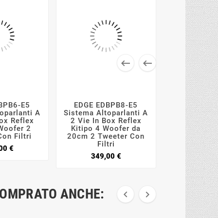


BPB6-E5
EDGE EDBPB8-E5
EDGE EDBX






oparlanti A
Sistema Altoparlanti A
Sistema Alto
Box Reflex
2 Vie In Box Reflex
2 Vie + Sub
 Woofer 2
Kitipo 4 Woofer da
Box Refle
on Filtri
20cm 2 Tweeter Con
329,0
Filtri
Prezzo
00 €
Prezzo
349,00 €
COMPRATO ANCHE:

