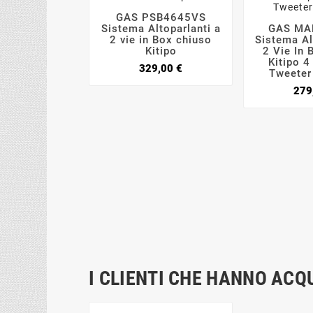
GAS PSB4645VS



Sistema Altoparlanti a
GAS MA

2 vie in Box chiuso
Sistema Al
Kitipo
2 Vie In 
Kitipo 4
Prezzo
329,00 €
Tweeter 
279
I CLIENTI CHE HANNO AC