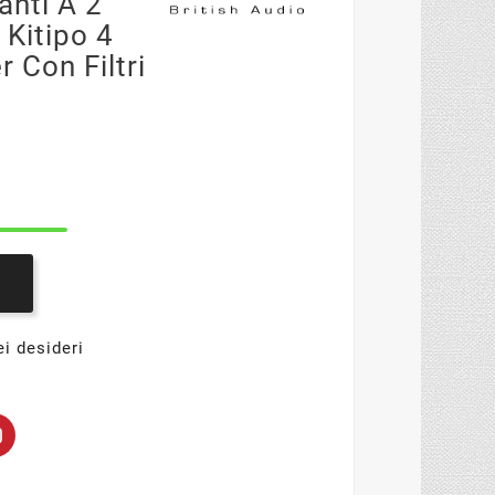
anti A 2
 Kitipo 4
 Con Filtri
ei desideri