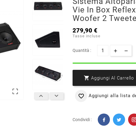
Sistema Altoparl
Vie In Box Reflex
Woofer 2 Tweeter
279,90 €
Tasse incluse
Quantità :

Aggiungi Al Carrello



Aggiungi alla lista d

Condividi :