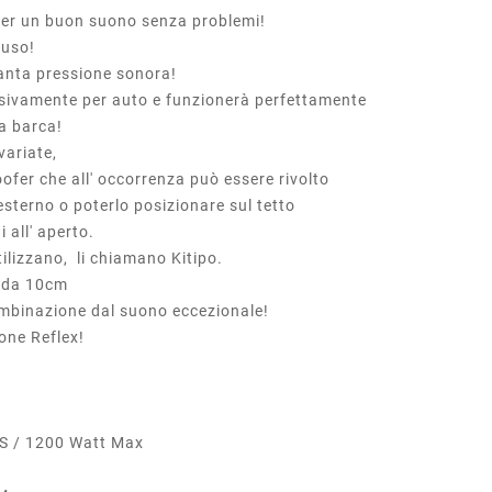
per un buon suono senza problemi!
 uso!
tanta pressione sonora!
sivamente per auto e funzionerà perfettamente
a barca!
variate,
er che all' occorrenza può essere rivolto
' esterno o poterlo posizionare sul tetto
i all' aperto.
tilizzano, li chiamano Kitipo.
r da 10cm
mbinazione dal suono eccezionale!
one Reflex!
/ 1200 Watt Max