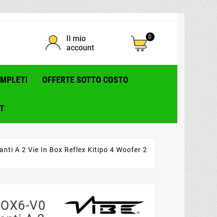
0
Il mio
account
OMPLETI
OFFERTE SOTTO COSTO
T
i A 2 Vie In Box Reflex Kitipo 4 Woofer 2
BOX6-V0