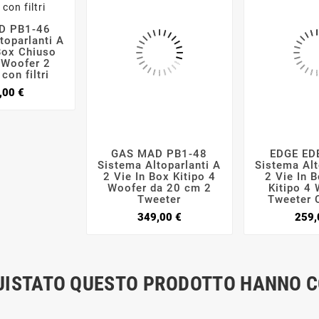
D PB1-46


toparlanti A
Box Chiuso
 Woofer 2
con filtri
Prezzo
,00 €
GAS MAD PB1-48
EDGE ED




Sistema Altoparlanti A
Sistema Alt
2 Vie In Box Kitipo 4
2 Vie In 
Woofer da 20 cm 2
Kitipo 4
Tweeter
Tweeter C
Prezzo
349,00 €
259,
QUISTATO QUESTO PRODOTTO HANNO 