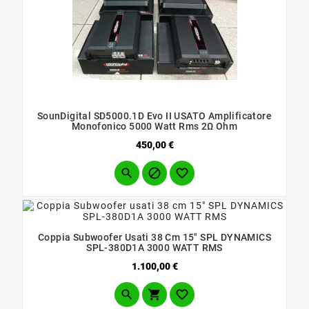
SounDigital SD5000.1D Evo II USATO Amplificatore
Monofonico 5000 Watt Rms 2Ω Ohm
Prezzo
450,00 €



Coppia Subwoofer Usati 38 Cm 15" SPL DYNAMICS
SPL-380D1A 3000 WATT RMS
Prezzo
1.100,00 €


