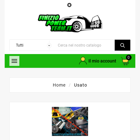

0

Il mio account
Home
Usato