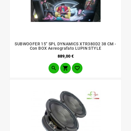
SUBWOOFER 15" SPL DYNAMICS XTR380D2 38 CM -
Con BOX Aereografato LUPIN STYLE
Prezzo
889,00 €


