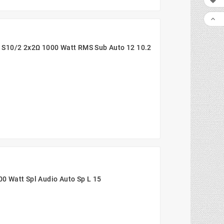

LIS

 S10/2 2x2Ω 1000 Watt RMS Sub Auto 12 10.2
 Watt Spl Audio Auto Sp L 15