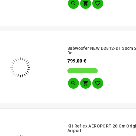



Subwoofer NEW DD812-D1 30cm 2x
Dd
Prezzo
799,00 €



Kit Reflex AEROPORT 20 Cm Origi
Airport