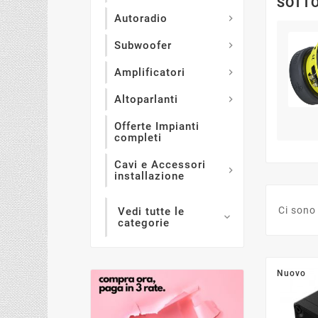
SOTTO
Autoradio

Subwoofer

Amplificatori

Altoparlanti

Offerte Impianti
completi
Cavi e Accessori

installazione
Ci sono
Vedi tutte le

categorie
Nuovo