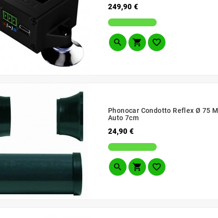
Prezzo
249,90 €



Phonocar Condotto Reflex Ø 75 
Auto 7cm
Prezzo
24,90 €


