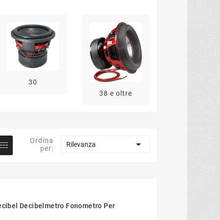
Subwoofer i
30
cassa
38 e oltre
Ordina

Rilevanza
per:
cibel Decibelmetro Fonometro Per