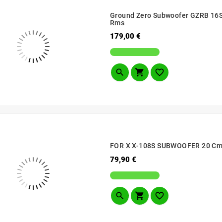
Ground Zero Subwoofer GZRB 16SPL
Rms
Prezzo
179,00 €



FOR X X-108S SUBWOOFER 20 Cm 
Prezzo
79,90 €


