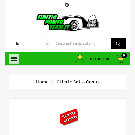

0

Il mio account
Home
Offerte Sotto Costo