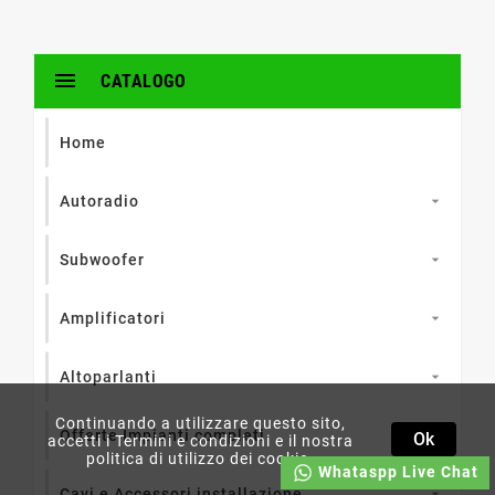

CATALOGO
Home
Autoradio

Subwoofer

Amplificatori

Altoparlanti

Continuando a utilizzare questo sito,
Offerte Impianti completi
Ok
accetti i Termini e condizioni e il nostra
politica di utilizzo dei cookie.
Whataspp Live Chat
Cavi e Accessori installazione
