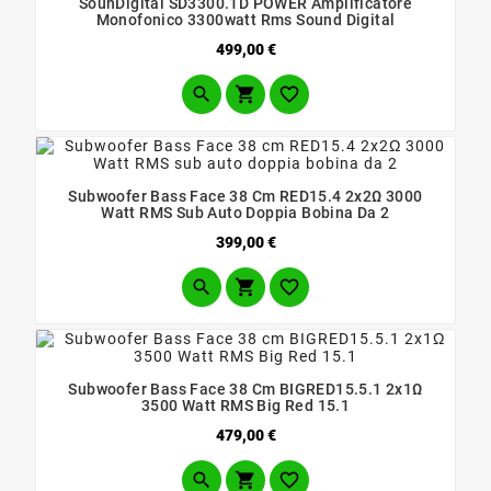
SounDigital SD3300.1D POWER Amplificatore
Monofonico 3300watt Rms Sound Digital
Prezzo
499,00 €



Subwoofer Bass Face 38 Cm RED15.4 2x2Ω 3000
Watt RMS Sub Auto Doppia Bobina Da 2
Prezzo
399,00 €



Subwoofer Bass Face 38 Cm BIGRED15.5.1 2x1Ω
3500 Watt RMS Big Red 15.1
Prezzo
479,00 €


