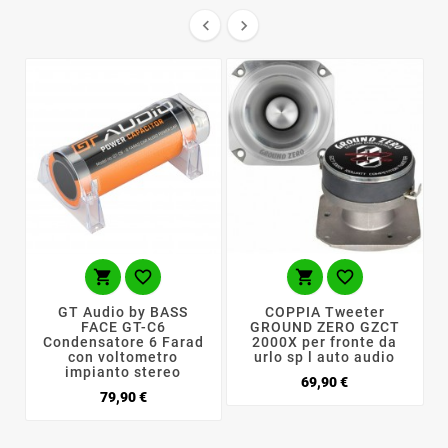






GT Audio by BASS
COPPIA Tweeter
FACE GT-C6
GROUND ZERO GZCT
Condensatore 6 Farad
2000X per fronte da
con voltometro
urlo sp l auto audio
impianto stereo
Prezzo
69,90 €
Prezzo
79,90 €