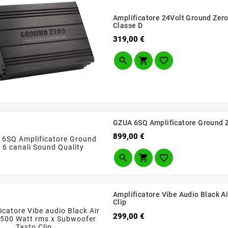
Amplificatore 24Volt Ground Zer
Classe D
Prezzo
319,00 €



GZUA 6SQ Amplificatore Ground Z
Prezzo
899,00 €



Amplificatore Vibe Audio Black 
Clip
Prezzo
299,00 €