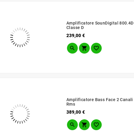
Amplificatore SounDigital 800.4D
Classe D
Prezzo
239,00 €



Amplificatore Bass Face 2 Canal
Rms
Prezzo
389,00 €


