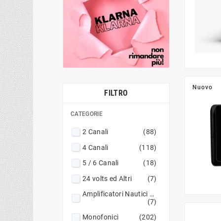
Nuovo
FILTRO
CATEGORIE
2 Canali
(88)
4 Canali
(118)
5 / 6 Canali
(18)
24 volts ed Altri
(7)
Amplificatori Nautici Marine
(7)
Monofonici
(202)