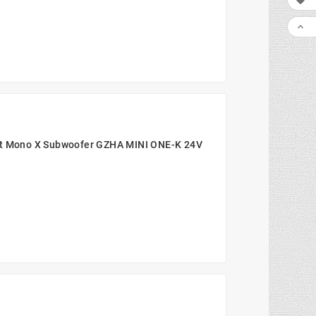

LIS

olt Mono X Subwoofer GZHA MINI ONE-K 24V