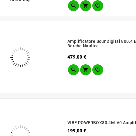



Amplificatore SounDigital 800.4
Barche Nautica
Prezzo
479,00 €



VIBE POWERBOX80.4M-V0 Amplific
Prezzo
199,00 €