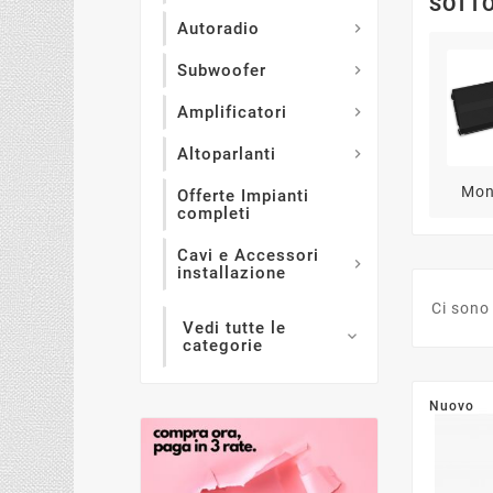
SOTTO
Autoradio

Subwoofer

Amplificatori

Altoparlanti

Mon
Offerte Impianti
completi
Cavi e Accessori

installazione
Ci sono
Vedi tutte le

categorie
Nuovo