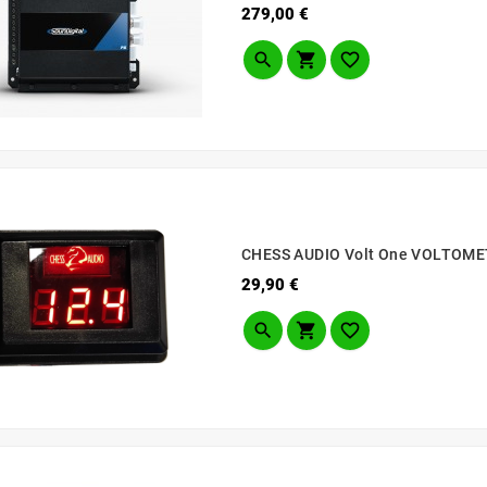
Prezzo
279,00 €



CHESS AUDIO Volt One VOLTOME
Prezzo
29,90 €


