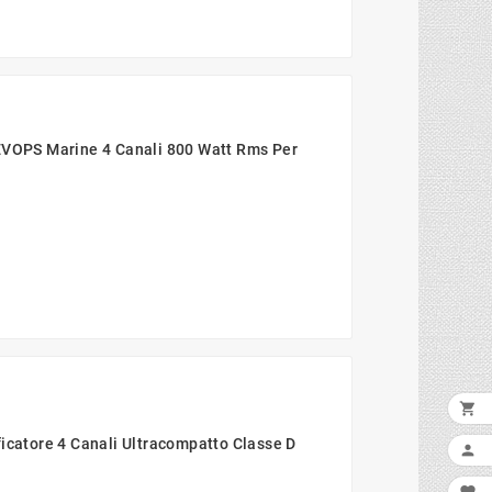
 EVOPS Marine 4 Canali 800 Watt Rms Per

AGG
atore 4 Canali Ultracompatto Classe D
