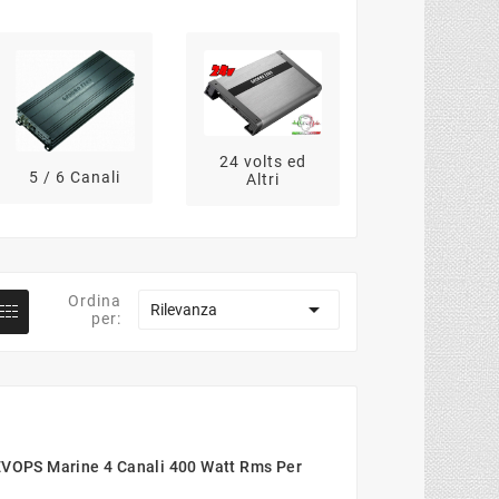
Amplificator
Nautici Mari
24 volts ed
5 / 6 Canali
Altri
Ordina

Rilevanza
per:
 EVOPS Marine 4 Canali 400 Watt Rms Per