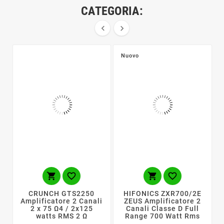
CATEGORIA:


Nuovo




CRUNCH GTS2250
HIFONICS ZXR700/2E
Amplificatore 2 Canali
ZEUS Amplificatore 2
2 x 75 Ω4 / 2x125
Canali Classe D Full
watts RMS 2 Ω
Range 700 Watt Rms