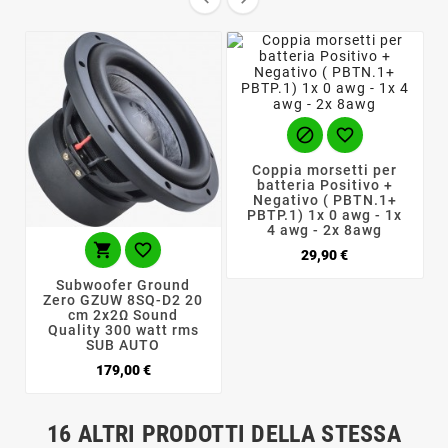


Coppia morsetti per
batteria Positivo +
Negativo ( PBTN.1+
PBTP.1) 1x 0 awg - 1x
4 awg - 2x 8awg


Prezzo
29,90 €
Subwoofer Ground
Zero GZUW 8SQ-D2 20
cm 2x2Ω Sound
Quality 300 watt rms
SUB AUTO
Prezzo
179,00 €
16 ALTRI PRODOTTI DELLA STESSA