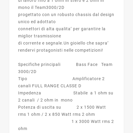
di lavoro fino a 1 ohm in stero e 2 ohm in
mono il Team3000/2D
progettato con un robusto chassis dal design
unico ed adottato
connettori di alta qualita’ per garantire la
miglior trasmissione
di corrente e segnale.Un gioiello che sapra’
rendervi protagonisti nelle competizioni!
Specifiche principali Bass Face Team
3000/2D
Tipo Amplificatore 2
canali FULL RANGE CLASSE D
Impedenza Stabile a 1 ohm su
2 canali / 2 ohm in mono
Potenza di uscita su 2 x 1500 Watt
rms 1 ohm / 2 x 850 Watt rms 2 ohm
1 x 3000 Watt rms 2
ohm