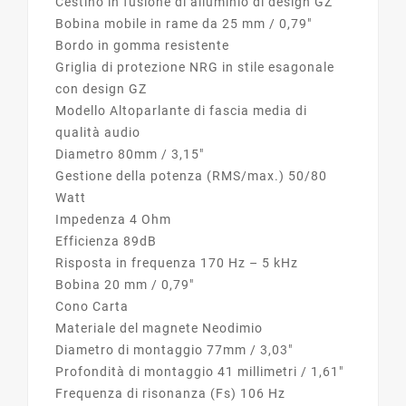
Cestino in fusione di alluminio di design GZ
Bobina mobile in rame da 25 mm / 0,79″
Bordo in gomma resistente
Griglia di protezione NRG in stile esagonale
con design GZ
Modello
Altoparlante di fascia media di
qualità audio
Diametro
80mm / 3,15″
Gestione della potenza (RMS/max.)
50/80
Watt
Impedenza
4 Ohm
Efficienza
89dB
Risposta in frequenza
170 Hz – 5 kHz
Bobina
20 mm / 0,79"
Cono
Carta
Materiale del magnete
Neodimio
Diametro di montaggio
77mm / 3,03″
Profondità di montaggio
41 millimetri / 1,61″
Frequenza di risonanza (Fs)
106 Hz