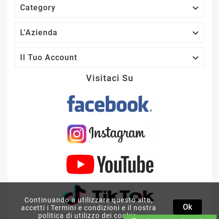

Category

L'Azienda

Il Tuo Account
Visitaci Su
GROUND ZERO GZHM80
Continuando a utilizzare questo sito,
Ok
COPPIA ALTOPARLANTI
accetti i Termini e condizioni e il nostra
MIDRANGE SQ DA 80 MM
politica di utilizzo dei cookie.