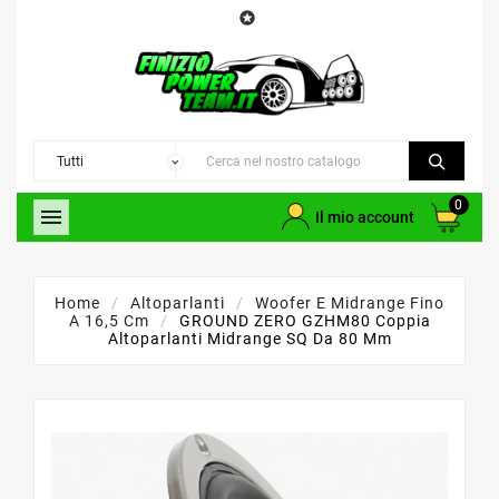

0

Il mio account
Home
Altoparlanti
Woofer E Midrange Fino
A 16,5 Cm
GROUND ZERO GZHM80 Coppia
Altoparlanti Midrange SQ Da 80 Mm