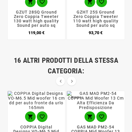




GZUT 28SQ Ground
GZHT 25S Ground
Zero Coppia Tweeter
Zero Coppia Tweeter
130 watt high quality
110 watt high quality
Sound per auto sq
Sound per auto sq
Prezzo
Prezzo
119,00 €
93,70 €
16 ALTRI PRODOTTI DELLA STESSA
CATEGORIA:


Nuovo




COPPIA Digital
GAS MAD PM2-54
Designs VO-M6.5 Mid
COPPIA Mid Woofer 13