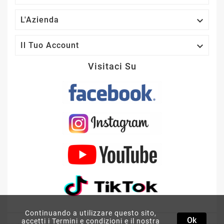

L'Azienda

Il Tuo Account
Visitaci Su
COPPIA DIGITAL DESIGNS
VO-B1 TWEETER SUPER
Continuando a utilizzare questo sito,
Ok
BULLET DD PER AUTO
accetti i Termini e condizioni e il nostra