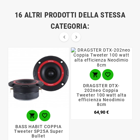
16 ALTRI PRODOTTI DELLA STESSA
CATEGORIA:




DRAGSTER DTX-
202neo Coppia
Tweeter 100 watt alta
efficienza Neodimio
8cm
Prezzo
64,90 €


BASS HABIT COPPIA
Tweeter SP25A Super
Bullet