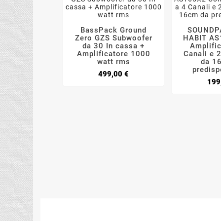
BassPack Ground
SOUNDP




Zero GZS Subwoofer
HABIT AS
da 30 In cassa +
Amplific
Amplificatore 1000
Canali e 2
watt rms
da 1
predisp
Prezzo
499,00 €
199