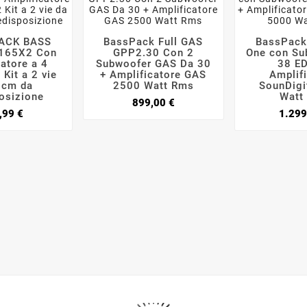
ACK BASS
BassPack Full GAS
BassPack






165X2 Con
GPP2.30 Con 2
One con Su
atore a 4
Subwoofer GAS Da 30
38 E
 Kit a 2 vie
+ Amplificatore GAS
Amplif
6cm da
2500 Watt Rms
SounDigi
osizione
Watt
Prezzo
899,00 €
Prezzo
,99 €
1.299