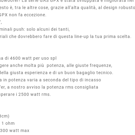
bwoofer! La serie GAS GPX è stata sviluppata e migliorata nel 
o è, tra le altre cose, grazie all'alta qualità, al design robust
 GPX non fa eccezione.
″,
inali push: solo alcuni dei tanti,
iali che dovrebbero fare di questa line-up la tua prima scelta.
sa di 4600 watt per uso spl
ggere anche molta più potenza, alle giuste frequenze,
della giusta esperienza e di un buon bagaglio tecnico.
a in potenza varia a seconda del tipo di incasso
ofer, a nostro avviso la potenza rms consigliata
superare i 2500 watt rms.
cm)
1 ohm
300 watt max