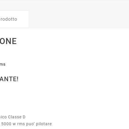
prodotto
 ONE
Rms
TANTE!
ico Classe D
e 5000 w rms puo’ pilotare