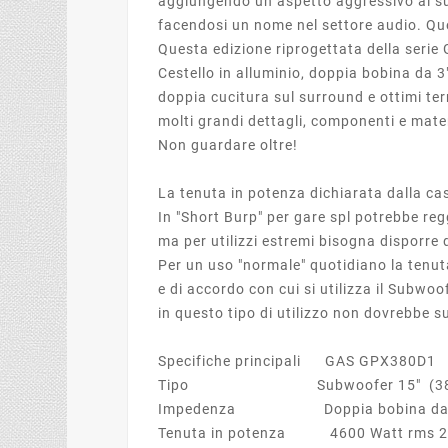
aggiungendo un aspetto aggressivo al su
facendosi un nome nel settore audio. Quest
Questa edizione riprogettata della serie
Cestello in alluminio, doppia bobina da 3
doppia cucitura sul surround e ottimi term
molti grandi dettagli, componenti e mater
Non guardare oltre!
La tenuta in potenza dichiarata dalla ca
In "Short Burp" per gare spl potrebbe re
ma per utilizzi estremi bisogna disporre 
Per un uso "normale" quotidiano la tenut
e di accordo con cui si utilizza il Subwo
in questo tipo di utilizzo non dovrebbe 
Specifiche principali GAS GPX380D1
Tipo Subwoofer 15" (38
Impedenza Doppia bobina da 
Tenuta in potenza 4600 Watt rms 2