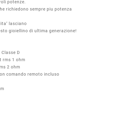
voli potenze.
 che richiedono sempre piu potenza
lita’ lasciano
sto gioiellino di ultima generazione!
asse D
t rms 1 ohm
2 ohm
n comando remoto incluso
mm