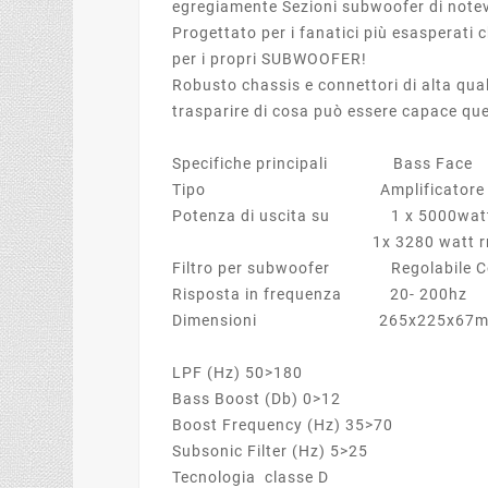
egregiamente Sezioni subwoofer di note
Progettato per i fanatici più esasperati
per i propri SUBWOOFER!
Robusto chassis e connettori di alta qua
trasparire di cosa può essere capace que
Specifiche principali Bass Face
Tipo Amplificatore Cl
Potenza di uscita su 1 x 5000wat
1x 3280 watt rms 
Filtro per subwoofer Regolabile Co
Risposta in frequenza 20- 200hz
Dimensioni 265x225x67
LPF (Hz) 50>180
Bass Boost (Db) 0>12
Boost Frequency (Hz) 35>70
Subsonic Filter (Hz) 5>25
Tecnologia classe D