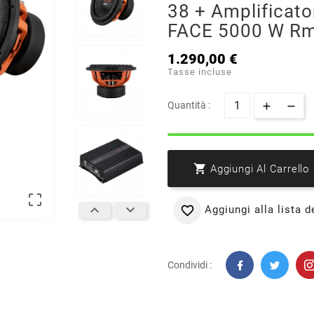
38 + Amplificat
FACE 5000 W R
1.290,00 €
Tasse incluse
Quantità :

Aggiungi Al Carrello



Aggiungi alla lista d

Condividi :