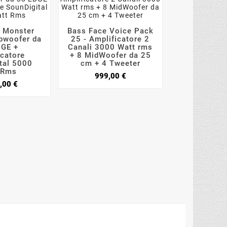
 Monster
Bass Face Voice Pack
Bass Face V






bwoofer da
25 - Amplificatore 2
200 
DGE +
Canali 3000 Watt rms
Amplificator
icatore
+ 8 MidWoofer da 25
3000 Watt
tal 5000
cm + 4 Tweeter
MidWo
 Rms
Prezzo
999,00 €
799,0
Prezzo
,00 €