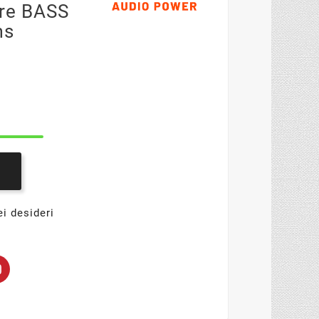
ore BASS
ms
ei desideri