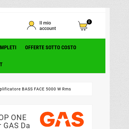
0
Il mio
account
OMPLETI
OFFERTE SOTTO COSTO
T
lificatore BASS FACE 5000 W Rms
TOP ONE
r GAS Da