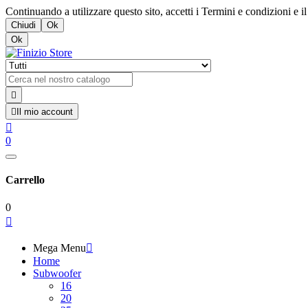
Continuando a utilizzare questo sito, accetti i Termini e condizioni e il 
Chiudi
Ok
Ok


Il mio account

0
Carrello
0

Mega Menu

Home
Subwoofer
16
20