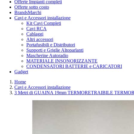
Offerte Impianti completi
Offerte sotto costo
Brands
Marchi
Cavi e Accessori installazione
Kit Cavi Completi
Cavi RCA
Cablaggi
Altri accessori
Portafusibili e Distributori
Supporti e Griglie Altoparlanti
Mascherine Autoradio
MATERIALE INSONORIZZANTE
CONDENSATORI BATTERIE e CARICATORI
Gadget
Home
Cavi e Accessori installazione
3 Metri di GUAINA 19mm TERMORETRAIBILE TERMO