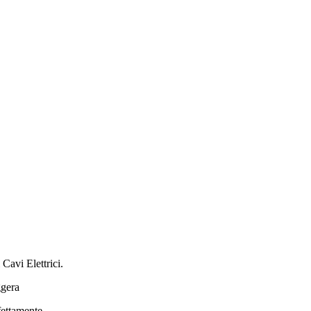
Cavi Elettrici.
ggera
fettamente