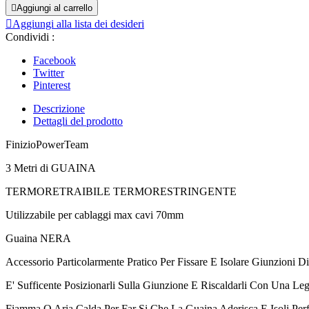

Aggiungi al carrello

Aggiungi alla lista dei desideri
Condividi :
Facebook
Twitter
Pinterest
Descrizione
Dettagli del prodotto
FinizioPowerTeam
3 Metri di GUAINA
TERMORETRAIBILE TERMORESTRINGENTE
Utilizzabile per cablaggi max cavi 70mm
Guaina NERA
Accessorio Particolarmente Pratico Per Fissare E Isolare Giunzioni Di 
E' Sufficente Posizionarli Sulla Giunzione E Riscaldarli Con Una Le
Fiamma O Aria Calda Per Far Si Che La Guaina Aderisca E Isoli Per