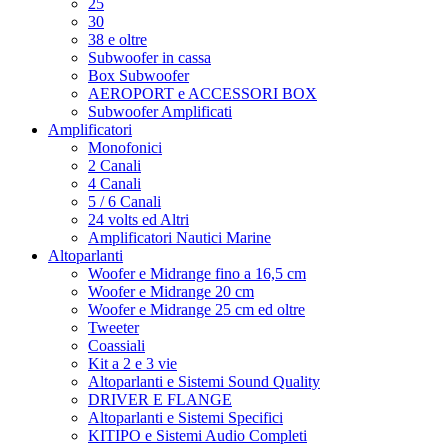
25
30
38 e oltre
Subwoofer in cassa
Box Subwoofer
AEROPORT e ACCESSORI BOX
Subwoofer Amplificati
Amplificatori
Monofonici
2 Canali
4 Canali
5 / 6 Canali
24 volts ed Altri
Amplificatori Nautici Marine
Altoparlanti
Woofer e Midrange fino a 16,5 cm
Woofer e Midrange 20 cm
Woofer e Midrange 25 cm ed oltre
Tweeter
Coassiali
Kit a 2 e 3 vie
Altoparlanti e Sistemi Sound Quality
DRIVER E FLANGE
Altoparlanti e Sistemi Specifici
KITIPO e Sistemi Audio Completi