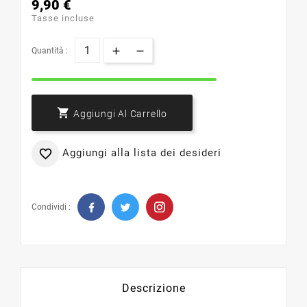
9,90 €
Tasse incluse
Quantità :

Aggiungi Al Carrello
Aggiungi alla lista dei desideri

Condividi :
Descrizione