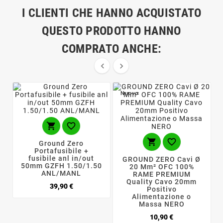
I CLIENTI CHE HANNO ACQUISTATO
QUESTO PRODOTTO HANNO
COMPRATO ANCHE:


Nuovo




Ground Zero
Portafusibile +
fusibile anl in/out
GROUND ZERO Cavi Ø
50mm GZFH 1.50/1.50
20 Mm² OFC 100%
ANL/MANL
RAME PREMIUM
Quality Cavo 20mm
Prezzo
39,90 €
Positivo
Alimentazione o
Massa NERO
Prezzo
10,90 €