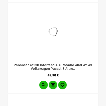
Phonocar 4/130 Interfacci​a Autoradio Audi A2 A3
Volkswagen Passat E Altre..
Prezzo
49,90 €


