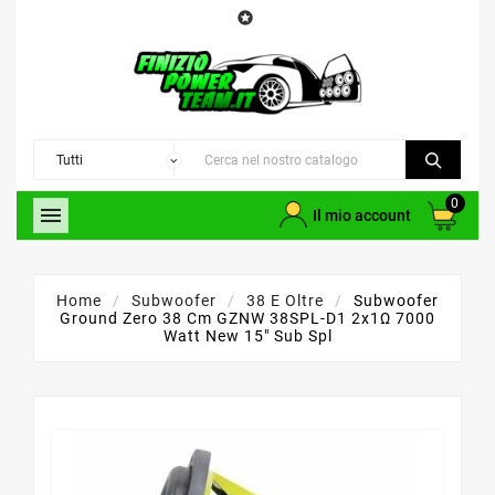

0

Il mio account
Home
Subwoofer
38 E Oltre
Subwoofer
Ground Zero 38 Cm GZNW 38SPL-D1 2x1Ω 7000
Watt New 15" Sub Spl