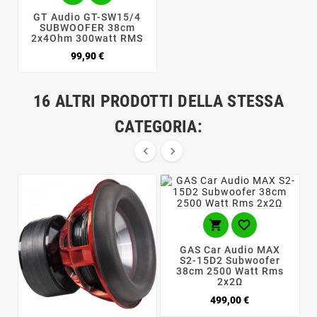
GT Audio GT-SW15/4
SUBWOOFER 38cm
2x4Ohm 300watt RMS
Prezzo
99,90 €
16 ALTRI PRODOTTI DELLA STESSA
CATEGORIA:




GAS Car Audio MAX
S2-15D2 Subwoofer
38cm 2500 Watt Rms
2x2Ω
Prezzo
499,00 €