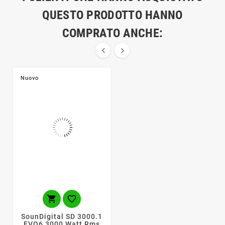
QUESTO PRODOTTO HANNO
COMPRATO ANCHE:


Nuovo


SounDigital SD 3000.1
EVO6 3000 Watt Rms