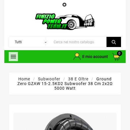

0

Il mio account
Home
Subwoofer
38 E Oltre
Ground
Zero GZAW 15-2.5KD2 Subwoofer 38 Cm 2x2Ω
5000 Watt