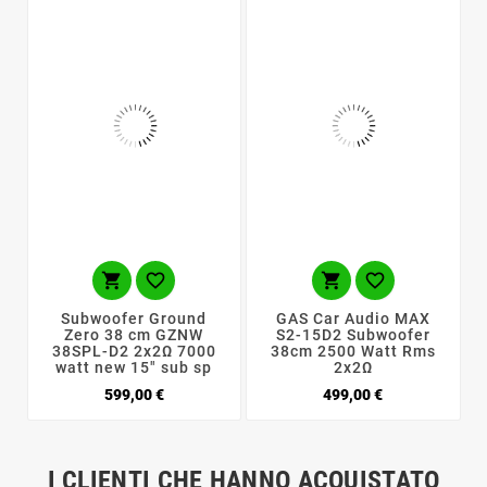




Subwoofer Ground
GAS Car Audio MAX
Zero 38 cm GZNW
S2-15D2 Subwoofer
38SPL-D2 2x2Ω 7000
38cm 2500 Watt Rms
watt new 15" sub sp
2x2Ω
Prezzo
Prezzo
599,00 €
499,00 €
I CLIENTI CHE HANNO ACQUISTATO