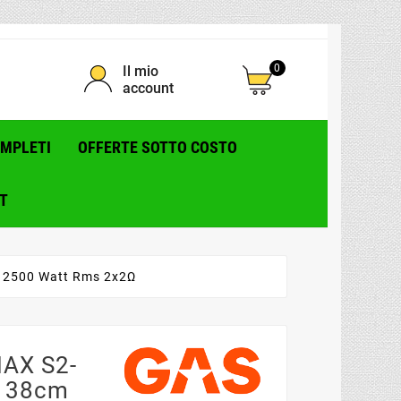
0
Il mio
account
OMPLETI
OFFERTE SOTTO COSTO
T
 2500 Watt Rms 2x2Ω
MAX S2-
r 38cm