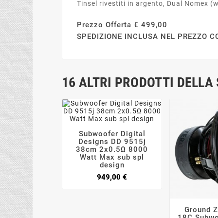
Tinsel rivestiti in argento, Dual Nomex (
Prezzo Offerta € 499,00
SPEDIZIONE INCLUSA NEL PREZZO C
16 ALTRI PRODOTTI DELLA
Subwoofer Digital



Designs DD 9515j
38cm 2x0.5Ω 8000
Watt Max sub spl
design
Prezzo
949,00 €
Ground 

18C Subwo