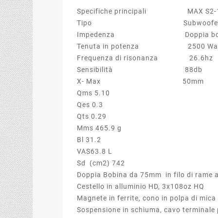
Specifiche principali MAX S2-
Tipo Subwoofer 15"
Impedenza Doppia bobina da 2 oh
Tenuta in potenza 2500 Watt r
Frequenza di risonanza 26.6hz
Sensibilità 88db
X- Max 50mm
Qms 5.10
Qes 0.3
Qts 0.29
Mms 465.9 g
Bl 31.2
VAS63.8 L
Sd (cm2) 742
Doppia Bobina da 75mm in filo di rame a
Cestello in alluminio HD, 3x108oz HQ
Magnete in ferrite, cono in polpa di mica
Sospensione in schiuma, cavo terminal