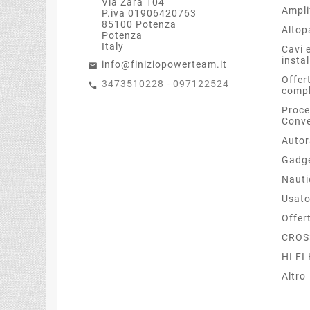
Via Zara 104
Ampli
P.iva 01906420763
85100 Potenza
Altop
Potenza
Italy
Cavi 
insta
info@finiziopowerteam.it
Offer
3473510228 - 097122524
compl
Proce
Conve
Autor
Gadg
Nauti
Usat
Offer
CROS
HI F
Altro