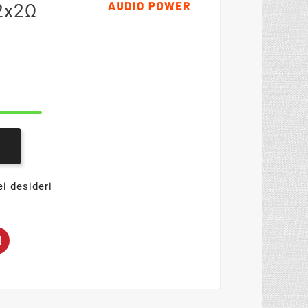
2x2Ω
ei desideri