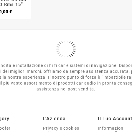
t Rms 15"
Prezzo
0,00 €
ndita e installazione di hi fi car e sistemi di navigazione. Disp
ti dei migliori marchi, offriamo da sempre assistenza accurata, 
lla nostra esperienza. Il nostro punto di forza è l'imbattibile r
e il più vasto assortimento di prodotti car audio in pronta cons
assistenza nel post vendita.
gory
L'Azienda
Il Tuo Accoun
oofer
Privacy e cookies
Informazioni