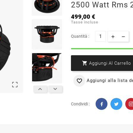
2500 Watt Rms 
499,00 €
Tasse incluse
Quantità :

Aggiungi Al Carrello
Aggiungi alla lista d




Condividi :