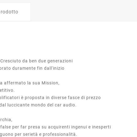
prodotto
 è Cresciuto da ben due generazioni
rato duramente fin dall'inizio
a affermato la sua Mission,
etitivo.
lificatori è proposta in diverse fasce di prezzo
 dal luccicante mondo del car audio.
marchia,
alse per far presa su acquirenti ingenui e inesperti
guono per serietà e professionalità.