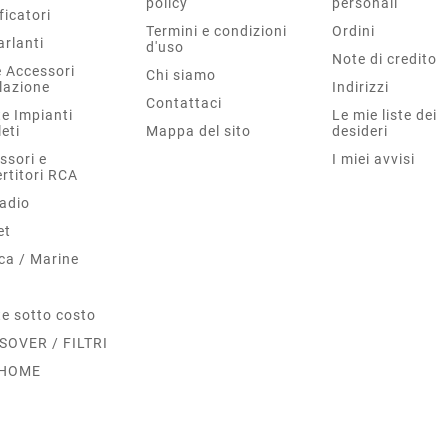
policy
personali
ficatori
Termini e condizioni
Ordini
arlanti
d'uso
Note di credito
e Accessori
Chi siamo
llazione
Indirizzi
Contattaci
te Impianti
Le mie liste dei
eti
Mappa del sito
desideri
ssori e
I miei avvisi
rtitori RCA
adio
et
ca / Marine
o
te sotto costo
SOVER / FILTRI
I HOME