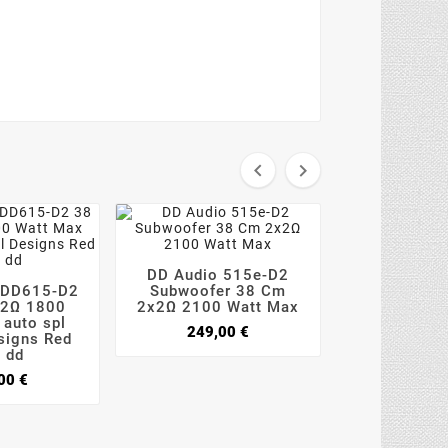


DD Audio 515e-D2
Ground Ze




 DD615-D2
Subwoofer 38 Cm
15-2.5KD2 


x2Ω 1800
2x2Ω 2100 Watt Max
38 Cm 2x
 auto spl
Wat
Prezzo
249,00 €
esigns Red
499,0
e dd
Prezzo
00 €