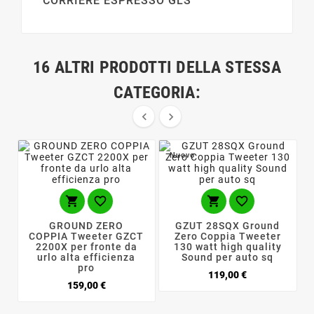
CORRIERE ESPRESSO GLS
16 ALTRI PRODOTTI DELLA STESSA
CATEGORIA:


Nuovo




GROUND ZERO
GZUT 28SQX Ground
COPPIA Tweeter GZCT
Zero Coppia Tweeter
2200X per fronte da
130 watt high quality
urlo alta efficienza
Sound per auto sq
pro
Prezzo
119,00 €
Prezzo
159,00 €