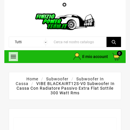

0

Il mio account
Home
Subwoofer
Subwoofer In
Cassa
VIBE BLACKAIRT12S-V0 Subwoofer In
Cassa Con Radiatore Passivo Extra Flat Sottile
300 Watt Rms