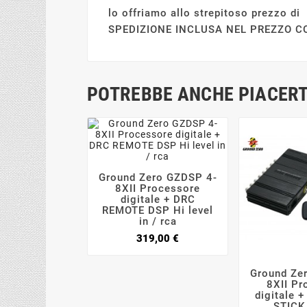
lo offriamo allo strepitoso prezzo d
SPEDIZIONE INCLUSA NEL PREZZO C
POTREBBE ANCHE PIACERT
Ground Zero GZDSP 4-



8XII Processore
digitale + DRC
REMOTE DSP Hi level
in / rca
Prezzo
319,00 €
Ground Ze

8XII Pr
digitale 
STICK