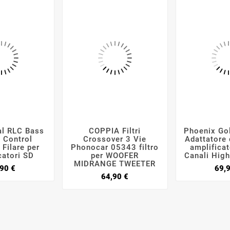
al RLC Bass
COPPIA Filtri
Phoenix Go






 Control
Crossover 3 Vie
Adattatore
Filare per
Phonocar 05343 filtro
amplifica
catori SD
per WOOFER
Canali Hig
MIDRANGE TWEETER
Prezzo
90 €
69,
Prezzo
64,90 €