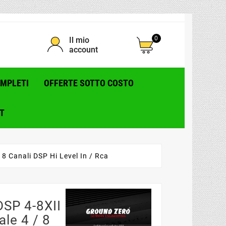
0
Il mio
account
OMPLETI
OFFERTE SOTTO COSTO
T
8 Canali DSP Hi Level In / Rca
SP 4-8XII
ale 4 / 8