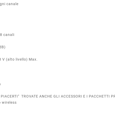
gni canale
8 canali
3dB)
8 V (alto livello) Max.
m
 PIACERTI" TROVATE ANCHE GLI ACCESSORI E I PACCHETTI
 wireless