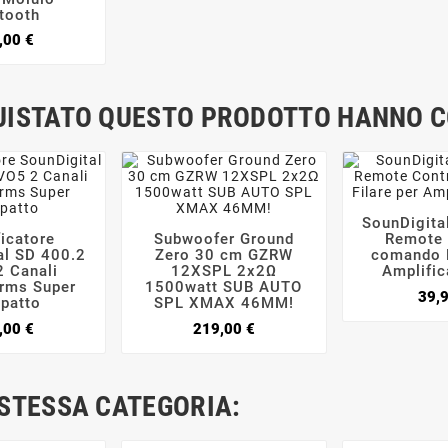
tooth
Prezzo
,00 €
QUISTATO QUESTO PRODOTTO HANNO 
SounDigita

icatore
Subwoofer Ground
Remote 





al SD 400.2
Zero 30 cm GZRW
comando F
 Canali
12XSPL 2x2Ω
Amplific
rms Super
1500watt SUB AUTO
39,
patto
SPL XMAX 46MM!
Prezzo
Prezzo
,00 €
219,00 €
 STESSA CATEGORIA: