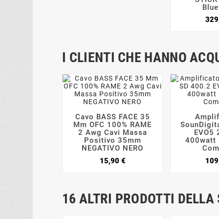
Blue
329
I CLIENTI CHE HANNO AC
Cavo BASS FACE 35
Amplif




Mm OFC 100% RAME
SounDigit
2 Awg Cavi Massa
EVO5 2
Positivo 35mm
400watt 
NEGATIVO NERO
Com
Prezzo
15,90 €
109
16 ALTRI PRODOTTI DELLA