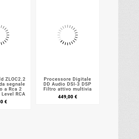
ld ZLOC2.2
Processore Digitale
AC PS02 Po






 da segnale
DD Audio DSI-3 DSP
5sec Ritar
to a Rca 2
Filtro attivo multivia
Ingres
h Level RCA
Prezzo
449,00 €
19,9
Prezzo
90 €