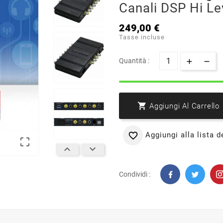
Canali DSP Hi Le
249,00 €
Tasse incluse
Quantità :

Aggiungi Al Carrello
Aggiungi alla lista d




Condividi :