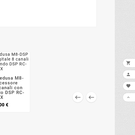

AGG

Medusa M8-


cessore

 canali con
do DSP RC-
LIS


RX

Prezzo
00 €