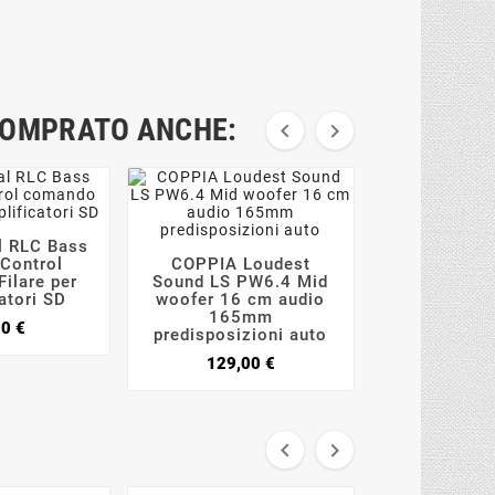
COMPRATO ANCHE:


l RLC Bass


Control
COPPIA Loudest
GROUND ZE




ilare per
Sound LS PW6.4 Mid
BTS 4-8XII I
atori SD
woofer 16 cm audio
USB stream
165mm
x GZ GZD
Prezzo
90 €
predisposizioni auto
79,0
Prezzo
129,00 €

