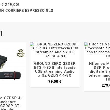
i € 249,00!
ON CORRIERE ESPRESSO GLS
I
GROUND ZERO GZDSP
Hifonics 




BTS 4-8XII Interfaccia
DSP Pro
USB streaming Audio
digitale 8
x GZ GZDSP 4-8X
telecoman
T
Prezzo
79,00 €
279,
ro GZDSP 4-


ocessore
+ GZDSP BT-
 Molulo