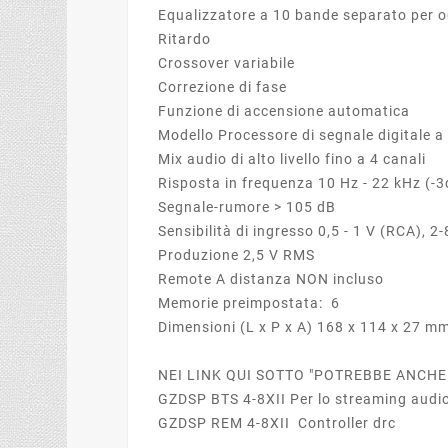
Equalizzatore a 10 bande separato per o
Ritardo
Crossover variabile
Correzione di fase
Funzione di accensione automatica
Modello Processore di segnale digitale a 
Mix audio di alto livello fino a 4 canali
Risposta in frequenza 10 Hz - 22 kHz (-
Segnale-rumore > 105 dB
Sensibilità di ingresso 0,5 - 1 V (RCA), 2-
Produzione 2,5 V RMS
Remote A distanza NON incluso
Memorie preimpostata: 6
Dimensioni (L x P x A) 168 x 114 x 27 m
NEI LINK QUI SOTTO "POTREBBE ANCHE
GZDSP BTS 4-8XII Per lo streaming audio
GZDSP REM 4-8XII Controller drc