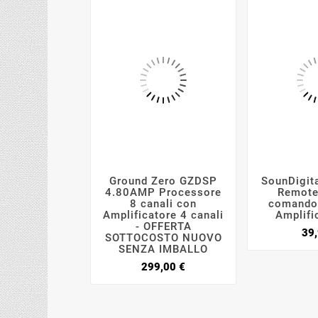
Ground Zero GZDSP
SounDigit




4.80AMP Processore
Remote
8 canali con
comando 
Amplificatore 4 canali
Amplifi
- OFFERTA
39,
SOTTOCOSTO NUOVO
SENZA IMBALLO
Prezzo
299,00 €