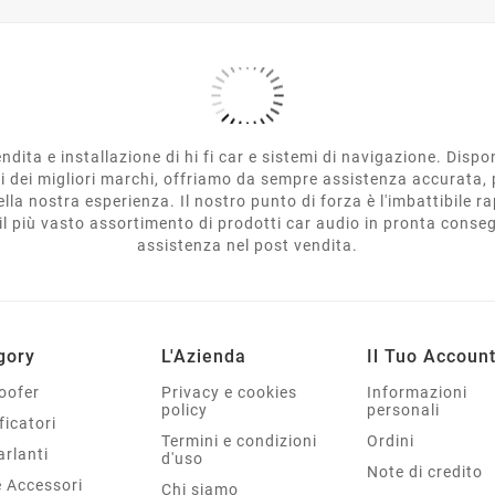
ndita e installazione di hi fi car e sistemi di navigazione. Disp
ti dei migliori marchi, offriamo da sempre assistenza accurata, 
lla nostra esperienza. Il nostro punto di forza è l'imbattibile r
e il più vasto assortimento di prodotti car audio in pronta cons
assistenza nel post vendita.
gory
L'Azienda
Il Tuo Accoun
oofer
Privacy e cookies
Informazioni
policy
personali
ficatori
Termini e condizioni
Ordini
arlanti
d'uso
Note di credito
e Accessori
Chi siamo