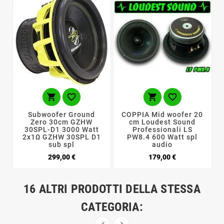




Subwoofer Ground
COPPIA Mid woofer 20
Zero 30cm GZHW
cm Loudest Sound
30SPL-D1 3000 Watt
Professionali LS
2x1Ω GZHW 30SPL D1
PW8.4 600 Watt spl
sub spl
audio
Prezzo
Prezzo
299,00 €
179,00 €
16 ALTRI PRODOTTI DELLA STESSA
CATEGORIA: