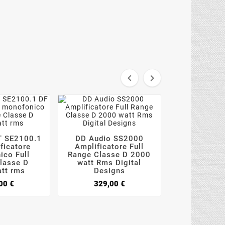


T SE2100.1
DD Audio SS2000





ficatore
Amplificatore Full
GZCA 3

ico Full
Range Classe D 2000
Amplificato
lasse D
watt Rms Digital
Zero mono F
tt rms
Designs
Classe D 2
rms Versio
Prezzo
Prezzo
00 €
329,00 €
459,0