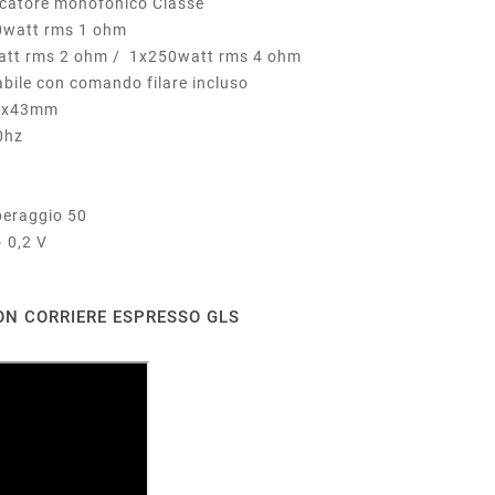
nofonico Classe
tt rms 1 ohm
 1x250watt rms 4 ohm
con comando filare incluso
43mm
hz
peraggio 50
~ 0,2 V
ON CORRIERE ESPRESSO GLS