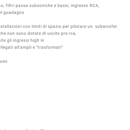
no, filtri passa subsoniche e bassi, ingresso RCA,
 del guadagno
nstallazioni con limiti di spazio per pilotare un subwoofer.
che non sono dotate di uscite pre rca,
ite gli ingressi high in
llegati all'ampli e "trasformati"
luso
pali