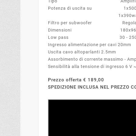
Tipo Amplificatore mo
Potenza di uscita su 1x500wa
1x390watt rms 2 ohm /
Filtro per subwoofer Regolabile 
Dimensioni 180x96x
Low pass 30 - 250
Ingresso alimentazione per cavi 20mm
Uscita cavo altoparlanti 2.5mm
Assorbimento di corrente massimo - Am
Sensibilità alla tensione di ingresso 6 V 
Prezzo offerta € 189,00
SPEDIZIONE INCLUSA NEL PREZZO C