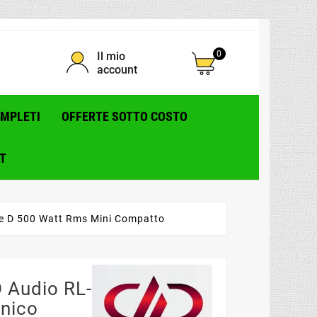
0
Il mio
account
OMPLETI
OFFERTE SOTTO COSTO
T
se D 500 Watt Rms Mini Compatto
 Audio RL-
nico