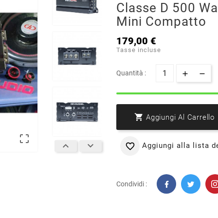
Classe D 500 Wa
Mini Compatto
179,00 €
Tasse incluse
Quantità :

Aggiungi Al Carrello



Aggiungi alla lista d

Condividi :