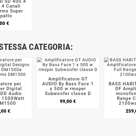


al SD 400.4
 4 Canali
rms Super
patto
Prezzo
00 €
 STESSA CATEGORIA:
Amplificatore GT



atore per
AUDIO By Bass Face 1
BASS HABI



r Digital
x 500 w rmsper
DF Ampli
 DD Audio
Subwoofer classe D
monofon
 1500Watt
Range C
Prezzo
99,00 €
DM1500
2100wa
Prezzo
,00 €
259,