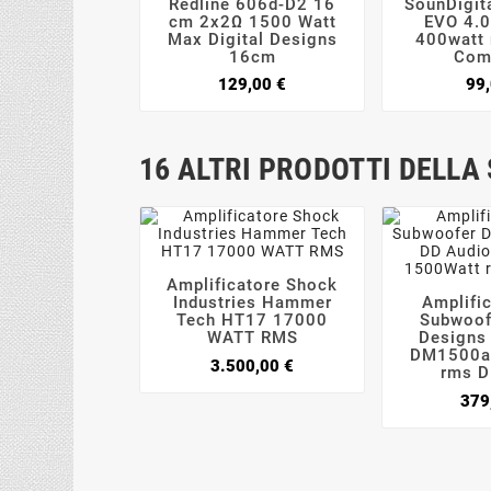




Redline 606d-D2 16
SounDigit
cm 2x2Ω 1500 Watt
EVO 4.0
Max Digital Designs
400watt 
16cm
Com
Prezzo
129,00 €
99,
16 ALTRI PRODOTTI DELLA
Amplificatore Shock



Industries Hammer
Amplific

Tech HT17 17000
Subwoofe
WATT RMS
Designs
DM1500a
Prezzo
3.500,00 €
rms 
379