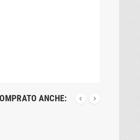
COMPRATO ANCHE:

