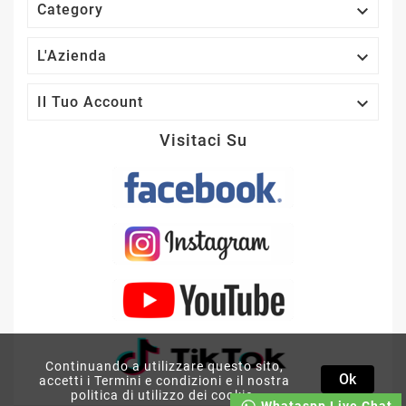

Category

L'Azienda

Il Tuo Account
Visitaci Su
GROUND ZERO GZRF
69SQX COPPIA
ALTOPARLANTI 3 VIE
Continuando a utilizzare questo sito,
Ok
OVALI 15X23CM 6X9 CASSE
accetti i Termini e condizioni e il nostra
AUTO
politica di utilizzo dei cookie.
Whataspp Live Chat