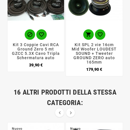




Kit 3 Coppie Cavi RCA
Kit SPL 2 vie 16cm
Ground Zero 5 mt
Mid Woofer LOUDEST
GZCC 5.3X Cavo Tripla
SOUND + Tweeter
Schermatura auto
GROUND ZERO auto
165mm
Prezzo
39,90 €
Prezzo
179,90 €
16 ALTRI PRODOTTI DELLA STESSA
CATEGORIA:


Nuovo
Nuovo