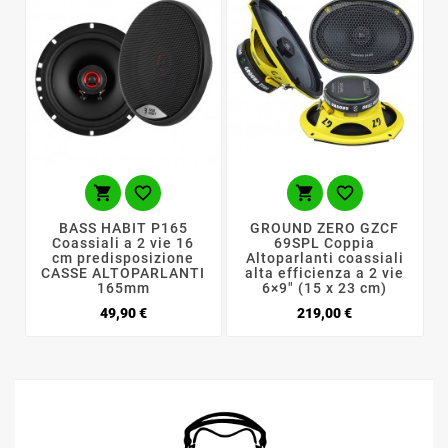




BASS HABIT P165
GROUND ZERO GZCF
Coassiali a 2 vie 16
69SPL Coppia
cm predisposizione
Altoparlanti coassiali
CASSE ALTOPARLANTI
alta efficienza a 2 vie
165mm
6×9″ (15 x 23 cm)
Prezzo
Prezzo
49,90 €
219,00 €