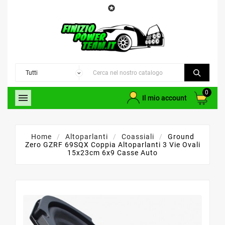

0

Il mio account
Home
Altoparlanti
Coassiali
Ground
Zero GZRF 69SQX Coppia Altoparlanti 3 Vie Ovali
15x23cm 6x9 Casse Auto