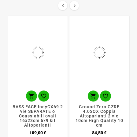






BASS FACE IndyCX69 2
Ground Zero GZRF
vie SEPARATE o
4.0SQX Coppia
Coassiabili ovali
Altoparlanti 2 vie
16x23cm 6x9 kit
10cm High Quality 10
Altoparlanti
cm
Prezzo
Prezzo
109,00 €
84,50 €