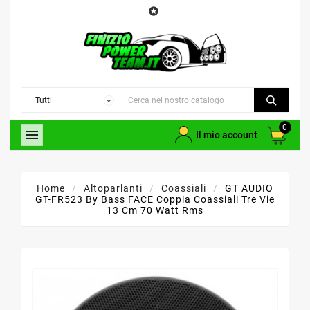

0

Il mio account
Home
Altoparlanti
Coassiali
GT AUDIO
GT-FR523 By Bass FACE Coppia Coassiali Tre Vie
13 Cm 70 Watt Rms