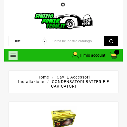

0

Il mio account
Home
Cavi E Accessori
Installazione
CONDENSATORI BATTERIE E
CARICATORI