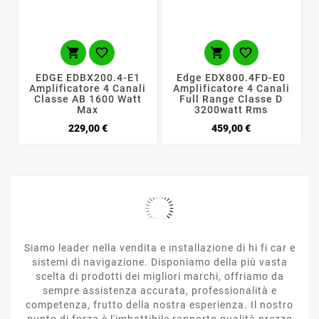




EDGE EDBX200.4-E1
Edge EDX800.4FD-E0
Amplificatore 4 Canali
Amplificatore 4 Canali
Classe AB 1600 Watt
Full Range Classe D
Max
3200watt Rms
Prezzo
Prezzo
229,00 €
459,00 €
Siamo leader nella vendita e installazione di hi fi car e
sistemi di navigazione. Disponiamo della più vasta
scelta di prodotti dei migliori marchi, offriamo da
sempre assistenza accurata, professionalità e
competenza, frutto della nostra esperienza. Il nostro
punto di forza è l'imbattibile rapporto qualità prezzo