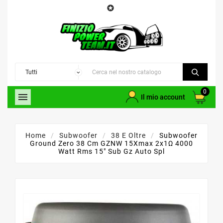

0

Il mio account
Home
Subwoofer
38 E Oltre
Subwoofer
Ground Zero 38 Cm GZNW 15Xmax 2x1Ω 4000
Watt Rms 15" Sub Gz Auto Spl