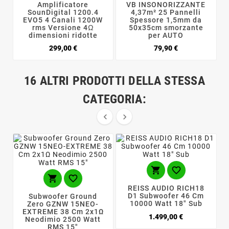
Amplificatore
VB INSONORIZZANTE
SounDigital 1200.4
4,37m² 25 Pannelli
EVO5 4 Canali 1200W
Spessore 1,5mm da
rms Versione 4Ω
50x35cm smorzante
dimensioni ridotte
per AUTO
Prezzo
Prezzo
299,00 €
79,90 €
16 ALTRI PRODOTTI DELLA STESSA
CATEGORIA:






REISS AUDIO RICH18
D1 Subwoofer 46 Cm
Subwoofer Ground
10000 Watt 18" Sub
Zero GZNW 15NEO-
EXTREME 38 Cm 2x1Ω
Prezzo
1.499,00 €
Neodimio 2500 Watt
RMS 15"